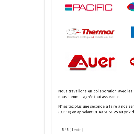
Nous travaillons en collaboration avec le
nous sommes agrée tout assurance.
N’hésitez plus une seconde à faire à nos s
(93110)
en appelant
01 49 51 51 25
au prix d
5
/
5
(
1
vote
)