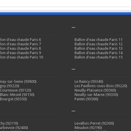
–
llon d'eau chaude Paris 6
Ballon d'eau chaude Paris 11
llon d'eau chaude Paris 7
Ballon d'eau chaude Paris 12
llon d'eau chaude Paris 8
Ballon d'eau chaude Paris 13
llon d'eau chaude Paris 9
Ballon d'eau chaude Paris 14
llon d'eau chaude Paris 10
Ballon d'eau chaude Paris 15
–
inay-sur-Seine (93800)
Le Raincy (93340)
gny (93220)
Les Pavillons-sous-Bois (93220)
 Courneuve (93120)
Neuilly-Plaisance (93360)
 Blanc-Mesnil (93150)
Neuilly-sur-Marne (93330)
 Bourget (93350)
Pantin (93500)
–
ichy (92110)
Levallois-Perret (92300)
urbevoie (92400)
Meudon (92190)