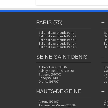
PARIS (75)
–
Ballon d'eau chaude Paris 1
Ba
Ballon d'eau chaude Paris 2
Ba
Ballon d'eau chaude Paris 3
Ba
Ballon d'eau chaude Paris 4
Ba
Ballon d'eau chaude Paris 5
Ba
SEINE-SAINT-DENIS
–
Aubervilliers (93300)
Ép
Aulnay-sous-Bois (93600)
Ga
Bobigny (93000)
La
Bondy (93140)
Le
Drancy (93700)
Le
HAUTS-DE-SEINE
–
Antony (92160)
Cl
Asnières-sur-Seine (92600)
Co