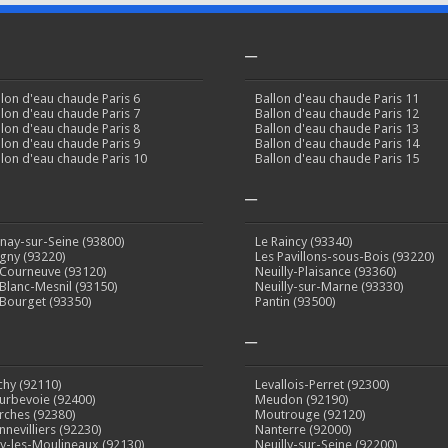
–
llon d'eau chaude Paris 6
Ballon d'eau chaude Paris 11
llon d'eau chaude Paris 7
Ballon d'eau chaude Paris 12
llon d'eau chaude Paris 8
Ballon d'eau chaude Paris 13
llon d'eau chaude Paris 9
Ballon d'eau chaude Paris 14
llon d'eau chaude Paris 10
Ballon d'eau chaude Paris 15
–
inay-sur-Seine (93800)
Le Raincy (93340)
gny (93220)
Les Pavillons-sous-Bois (93220)
 Courneuve (93120)
Neuilly-Plaisance (93360)
 Blanc-Mesnil (93150)
Neuilly-sur-Marne (93330)
 Bourget (93350)
Pantin (93500)
–
ichy (92110)
Levallois-Perret (92300)
urbevoie (92400)
Meudon (92190)
rches (92380)
Moutrouge (92120)
nnevilliers (92230)
Nanterre (92000)
sy-les-Moulineaux (92130)
Neuilly-sur-Seine (92200)