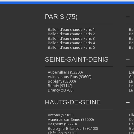
PARIS (75)
–
Ballon d'eau chaude Paris 1
Ba
Ballon d'eau chaude Paris 2
Ba
Ballon d'eau chaude Paris 3
Ba
Ballon d'eau chaude Paris 4
Ba
Ballon d'eau chaude Paris 5
Ba
SEINE-SAINT-DENIS
–
Aubervilliers (93300)
Ép
Aulnay-sous-Bois (93600)
Ga
Bobigny (93000)
La
Bondy (93140)
Le
Drancy (93700)
Le
HAUTS-DE-SEINE
–
Antony (92160)
Cl
Asnières-sur-Seine (92600)
Co
Bagneux (92220)
Ga
Boulogne-Billancourt (92100)
Ge
Châtillon (92320)
Is