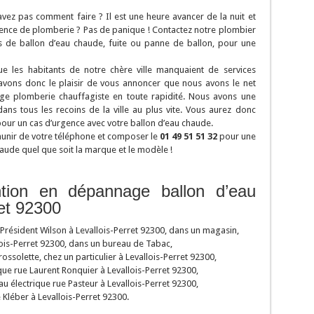
avez pas comment faire ? Il est une heure avancer de la nuit et
gence de plomberie ? Pas de panique ! Contactez notre plombier
 de ballon d’eau chaude, fuite ou panne de ballon, pour une
 les habitants de notre chère ville manquaient de services
 avons donc le plaisir de vous annoncer que nous avons le net
ge plomberie chauffagiste en toute rapidité. Nous avons une
ans tous les recoins de la ville au plus vite. Vous aurez donc
pour un cas d’urgence avec votre ballon d’eau chaude.
munir de votre téléphone et composer le
01 49 51 51 32
pour une
haude quel que soit la marque et le modèle !
ntion en dépannage ballon d’eau
et 92300
 Président Wilson à Levallois-Perret 92300, dans un magasin,
lois-Perret 92300, dans un bureau de Tabac,
ssolette, chez un particulier à Levallois-Perret 92300,
ique rue Laurent Ronquier à Levallois-Perret 92300,
 électrique rue Pasteur à Levallois-Perret 92300,
e Kléber à Levallois-Perret 92300.