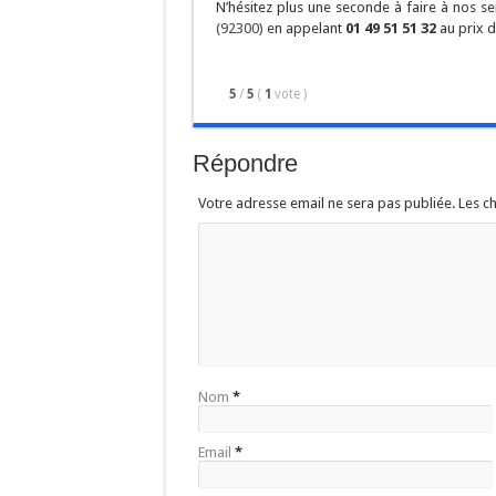
N’hésitez plus une seconde à faire à nos 
(92300)
en appelant
01 49 51 51 32
au prix d
5
/
5
(
1
vote
)
Répondre
Votre adresse email ne sera pas publiée. Les 
Nom
*
Email
*