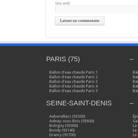
Site web
PARIS (75)
–
Ballon d'eau chaude Paris 1
Ba
Ballon d'eau chaude Paris 2
Ba
Ballon d'eau chaude Paris 3
Ba
Ballon d'eau chaude Paris 4
Ba
Ballon d'eau chaude Paris 5
Ba
SEINE-SAINT-DENIS
–
Aubervilliers (93300)
Ép
Aulnay-sous-Bois (93600)
Ga
Bobigny (93000)
La
Bondy (93140)
Le
Drancy (93700)
Le