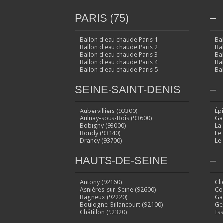
PARIS (75)
–
Ballon d'eau chaude Paris 1
Ba
Ballon d'eau chaude Paris 2
Ba
Ballon d'eau chaude Paris 3
Ba
Ballon d'eau chaude Paris 4
Ba
Ballon d'eau chaude Paris 5
Ba
SEINE-SAINT-DENIS
–
Aubervilliers (93300)
Ép
Aulnay-sous-Bois (93600)
Ga
Bobigny (93000)
La
Bondy (93140)
Le
Drancy (93700)
Le
HAUTS-DE-SEINE
–
Antony (92160)
Cl
Asnières-sur-Seine (92600)
Co
Bagneux (92220)
Ga
Boulogne-Billancourt (92100)
Ge
Châtillon (92320)
Is