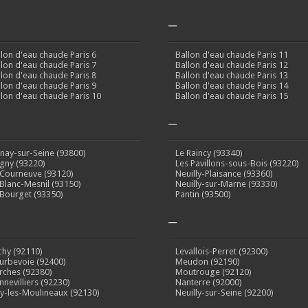
–
llon d'eau chaude Paris 6
Ballon d'eau chaude Paris 11
llon d'eau chaude Paris 7
Ballon d'eau chaude Paris 12
llon d'eau chaude Paris 8
Ballon d'eau chaude Paris 13
llon d'eau chaude Paris 9
Ballon d'eau chaude Paris 14
llon d'eau chaude Paris 10
Ballon d'eau chaude Paris 15
–
inay-sur-Seine (93800)
Le Raincy (93340)
gny (93220)
Les Pavillons-sous-Bois (93220)
 Courneuve (93120)
Neuilly-Plaisance (93360)
 Blanc-Mesnil (93150)
Neuilly-sur-Marne (93330)
 Bourget (93350)
Pantin (93500)
–
ichy (92110)
Levallois-Perret (92300)
urbevoie (92400)
Meudon (92190)
rches (92380)
Moutrouge (92120)
nnevilliers (92230)
Nanterre (92000)
sy-les-Moulineaux (92130)
Neuilly-sur-Seine (92200)