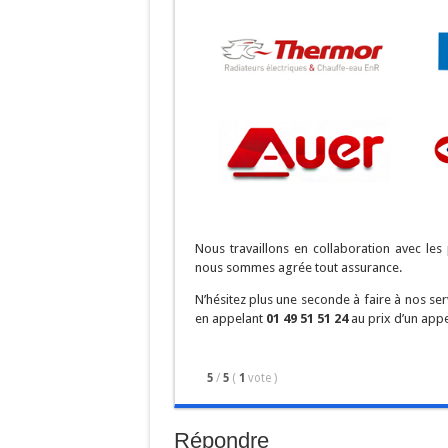
Nous travaillons en collaboration avec le
nous sommes agrée tout assurance.
N’hésitez plus une seconde à faire à nos s
en appelant
01 49 51 51 24
au prix d’un appel
5
/
5
(
1
vote
)
Répondre