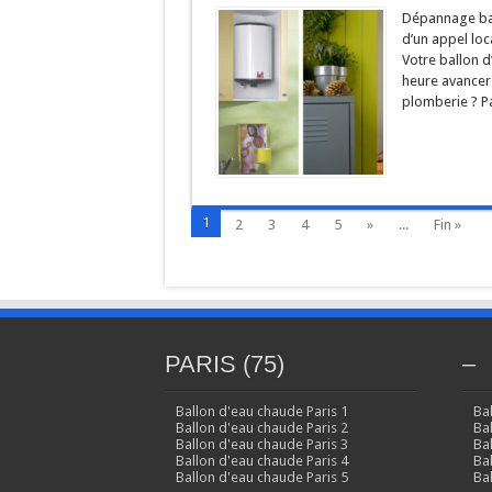
Dépannage ball
d’un appel loc
Votre ballon d
heure avancer 
plomberie ? Pa
1
2
3
4
5
»
...
Fin »
PARIS (75)
–
Ballon d'eau chaude Paris 1
Ba
Ballon d'eau chaude Paris 2
Ba
Ballon d'eau chaude Paris 3
Ba
Ballon d'eau chaude Paris 4
Ba
Ballon d'eau chaude Paris 5
Ba