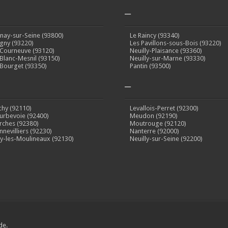
–
inay-sur-Seine (93800)
Le Raincy (93340)
gny (93220)
Les Pavillons-sous-Bois (93220)
 Courneuve (93120)
Neuilly-Plaisance (93360)
 Blanc-Mesnil (93150)
Neuilly-sur-Marne (93330)
 Bourget (93350)
Pantin (93500)
–
ichy (92110)
Levallois-Perret (92300)
urbevoie (92400)
Meudon (92190)
rches (92380)
Moutrouge (92120)
nnevilliers (92230)
Nanterre (92000)
sy-les-Moulineaux (92130)
Neuilly-sur-Seine (92200)
de.