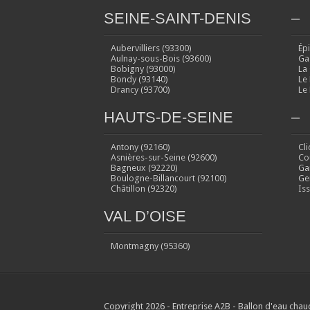
SEINE-SAINT-DENIS
–
Aubervilliers (93300)
Ép
Aulnay-sous-Bois (93600)
Ga
Bobigny (93000)
La
Bondy (93140)
Le
Drancy (93700)
Le
HAUTS-DE-SEINE
–
Antony (92160)
Cl
Asnières-sur-Seine (92600)
Co
Bagneux (92220)
Ga
Boulogne-Billancourt (92100)
Ge
Châtillon (92320)
Is
VAL D’OISE
Montmagny (95360)
Copyright 2026 - Entreprise A2B - Ballon d'eau chau