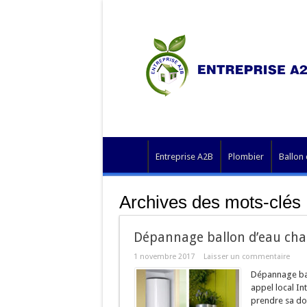
Entreprise A2B
Plombier
Ballon
Archives des mots-clés 
Dépannage ballon d’eau ch
1 novembre 2017
Laisser un commentaire
Dépannage bal
appel local In
prendre sa douc