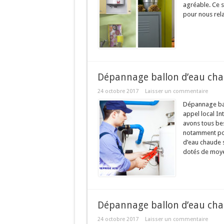
agréable. Ce 
pour nous rela
Dépannage ballon d’eau cha
24 octobre 2017
Laisser un commentaire
Dépannage bal
appel local In
avons tous bes
notamment pour
d’eau chaude s
dotés de moye
Dépannage ballon d’eau cha
24 octobre 2017
Laisser un commentaire