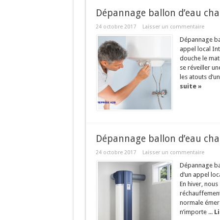
Dépannage ballon d’eau cha
24 octobre 2017
Laisser un commentaire
Dépannage ball
appel local In
douche le mat
se réveiller u
les atouts d’u
suite »
Dépannage ballon d’eau cha
24 octobre 2017
Laisser un commentaire
Dépannage bal
d’un appel loc
En hiver, nou
réchauffement 
normale émerge
n’importe ...
Li