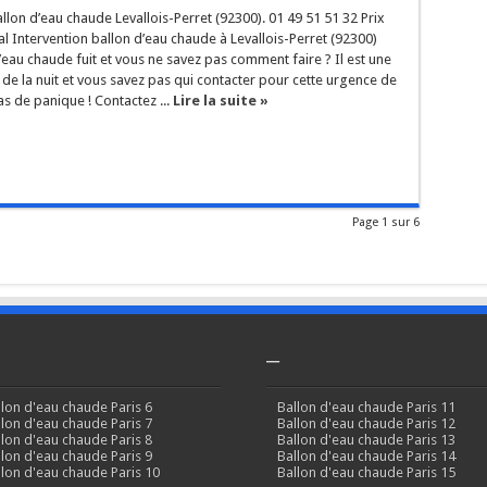
on d’eau chaude Levallois-Perret (92300). 01 49 51 51 32 Prix
al Intervention ballon d’eau chaude à Levallois-Perret (92300)
’eau chaude fuit et vous ne savez pas comment faire ? Il est une
de la nuit et vous savez pas qui contacter pour cette urgence de
s de panique ! Contactez ...
Lire la suite »
Page 1 sur 6
–
llon d'eau chaude Paris 6
Ballon d'eau chaude Paris 11
llon d'eau chaude Paris 7
Ballon d'eau chaude Paris 12
llon d'eau chaude Paris 8
Ballon d'eau chaude Paris 13
llon d'eau chaude Paris 9
Ballon d'eau chaude Paris 14
llon d'eau chaude Paris 10
Ballon d'eau chaude Paris 15